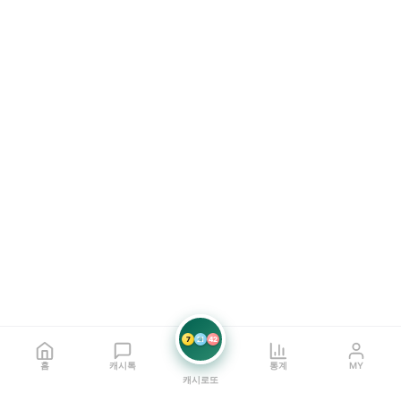
7
21
42
홈
캐시톡
통계
MY
캐시로또