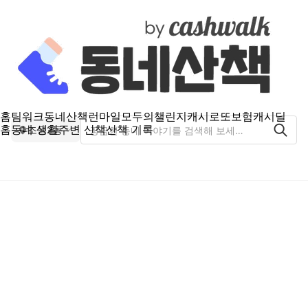
홈
팀워크
동네산책
런마일
모두의챌린지
캐시로또
보험
캐시딜
홈
동네 생활
주변 산책
산책 기록
조원2동