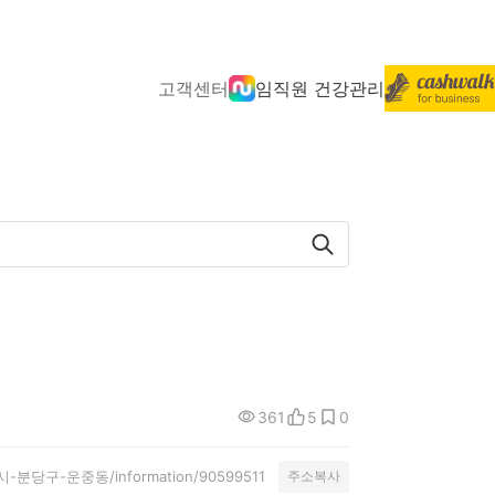
고객센터
임직원 건강관리
361
5
0
/성남시-분당구-운중동/information/90599511
주소복사