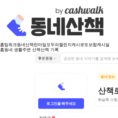
홈
팀워크
동네산책
런마일
모두의챌린지
캐시로또
보험
캐시딜
홈
동네 생활
주변 산책
산책 기록
운중동
동네 정보
산책
화살촉 스윙
로그인을 해주세요
전체글