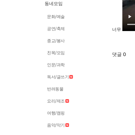
동네모임
문화/예술
공연/축제
너무
종교/봉사
친목/모임
댓글 0
인문/과학
독서/글쓰기
반려동물
요리/제조
여행/캠핑
음악/악기