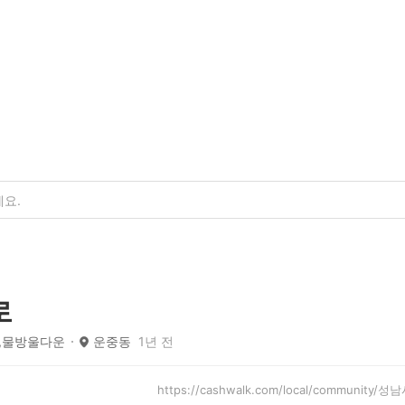
로
,물방울다운
운중동
1년 전
https://cashwalk.com/local/community