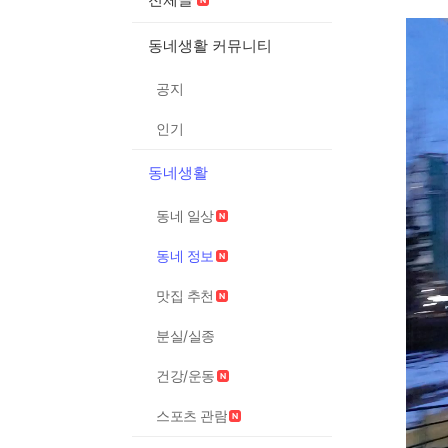
동네생활 커뮤니티
공지
인기
동네생활
동네 일상
동네 정보
맛집 추천
분실/실종
건강/운동
스포츠 관람