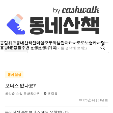
홈
팀워크
동네산책
런마일
모두의챌린지
캐시로또
보험
캐시딜
홈
동네 생활
주변 산책
산책 기록
운중동
동네 일상
보너스 없나요?
화살촉 스윙,물방울다운
운중동
173
9
3
1년 전
동네산책 특별보너스 제도 요청합니다.