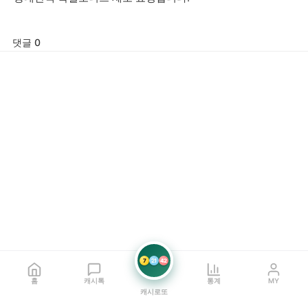
댓글 0
7
21
42
홈
캐시톡
통계
MY
캐시로또