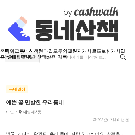
홈
팀워크
동네산책
런마일
모두의챌린지
캐시로또
보험
캐시딜
홈
동네 생활
주변 산책
산책 기록
대림제3동
동네 일상
예쁜 꽃 만발한 우리동네
아인
대림제3동
298
12
6
1년 전
벗꽃 개나리 활짝핀 우리 동네 자랑 하고싶어요 발걸음도