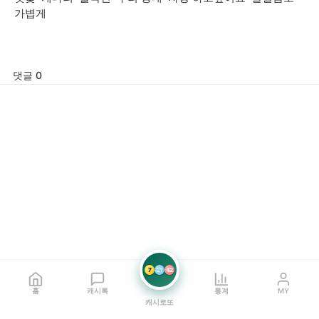
가볍게
댓글 0
7
21
42
홈
캐시톡
통계
MY
캐시로또