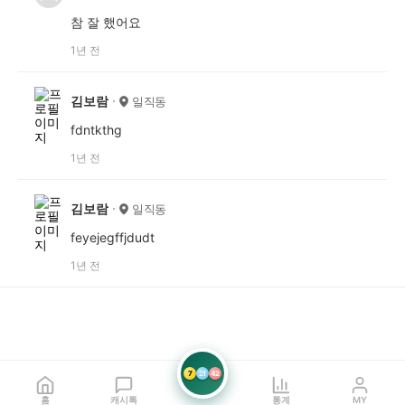
참 잘 했어요
1년 전
김보람
일직동
fdntkthg
1년 전
김보람
일직동
feyejegffjdudt
1년 전
7
21
42
홈
캐시톡
통계
MY