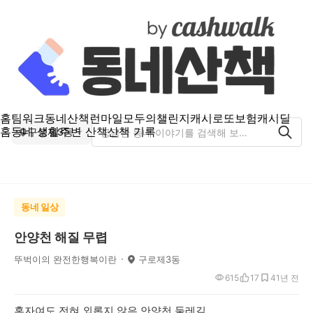
홈
팀워크
동네산책
런마일
모두의챌린지
캐시로또
보험
캐시딜
홈
동네 생활
주변 산책
산책 기록
구로제3동
동네 일상
안양천 해질 무렵
뚜벅이의 완전한행복이란
구로제3동
615
17
4
1년 전
혼자여도 전혀 외롭지 않은 안양천 둘레길