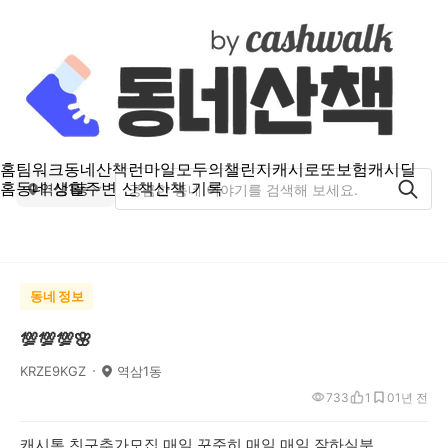
홈
팀워크
동네산책
런마일
모두의챌린지
캐시로또
보험
캐시딜
홈
동네 생활
주변 산책
산책 기록
역삼1동
동네 정보
💯💯💯🌸
KRZE9KGZ
역삼1동
733
1
0
1년 전
캐시톡 친구추가모집 매일 꾸준히 매일 매일 잘하실분