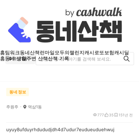
홈
팀워크
동네산책
런마일
모두의챌린지
캐시로또
보험
캐시딜
홈
동네 생활
주변 산책
산책 기록
역삼1동
동네 정보
주원주
역삼1동
777
35
15
1년 전
uyuy8ufduyrhdududjdh4d7udur7eudueuduehwuj