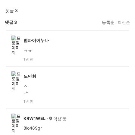
댓글 3
댓글
3
등록순
최신순
뱀파이어누나
ㅠㅠ
1년 전
노민휘
ㅅ
,ㅅ
1년 전
KRW1WEL
역삼1동
8lo489gr