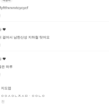
yftfrxrxrxtcycycf
전
 ♥
 걸어서 남한산성 지하철 탓어요
전
 ♥
좋은 하루
전
지도엽
ㅇㅇㅅㅇㄴㅈㅅㅁㆍㅇㅇㄴㅇ
 전