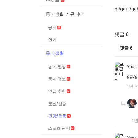
gdgdudgdh
동네생활 커뮤니티
공지
댓글 6
인기
댓글
6
동네생활
동네 일상
Yoon
ggvg
동네 정보
1년 
맛집 추천
분실/실종
건강/운동
1년
스포츠 관람
Yoon