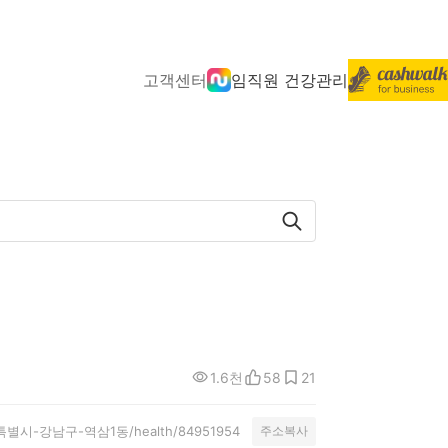
고객센터
임직원 건강관리
1.6천
58
21
y/서울특별시-강남구-역삼1동/health/84951954
주소복사