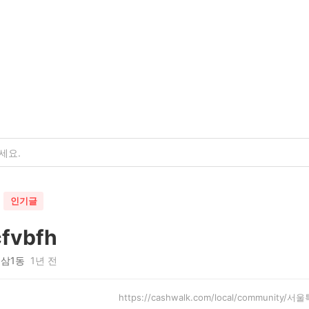
인기글
cfvbfh
삼1동
1년 전
https://cashwalk.com/local/communit