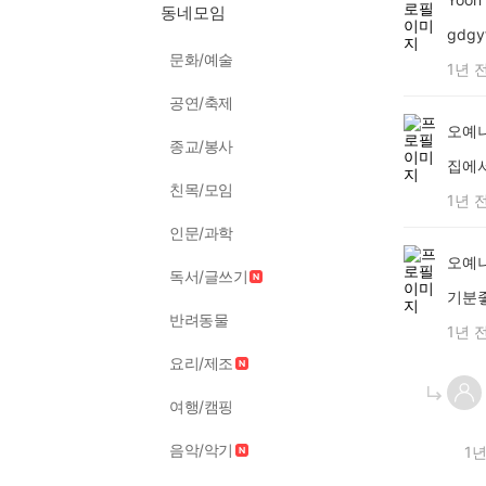
동네모임
gdgyf
문화/예술
1년 
공연/축제
오예나
종교/봉사
집에서
친목/모임
1년 
인문/과학
오예나
독서/글쓰기
기분
반려동물
1년 
요리/제조
여행/캠핑
음악/악기
1년