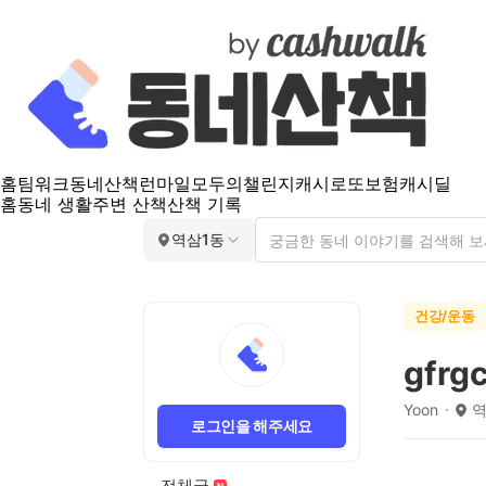
홈
팀워크
동네산책
런마일
모두의챌린지
캐시로또
보험
캐시딜
홈
동네 생활
주변 산책
산책 기록
역삼1동
건강/운동
gfrg
Yoon
역
로그인을 해주세요
전체글