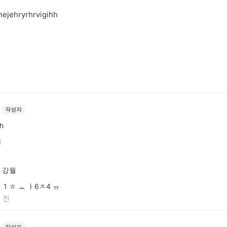
ejehryrhrvigihh
작성자
h
전
강월
1 ㅎ ㅛ ㅏ6ㅊ4 ㅠ
 전
작성자