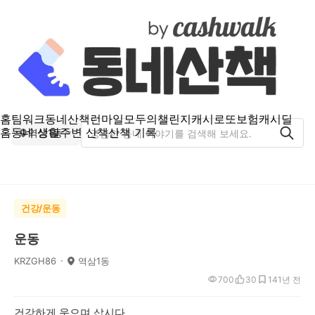
홈
팀워크
동네산책
런마일
모두의챌린지
캐시로또
보험
캐시딜
홈
동네 생활
주변 산책
산책 기록
역삼1동
건강/운동
운동
KRZGH86
역삼1동
700
30
14
1년 전
건강하게 웃으며 삽시다