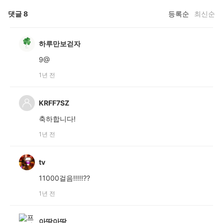
댓글
8
등록순
최신순
하루만보걷자
9@
1년 전
KRFF7SZ
축하합니다!
1년 전
tv
11000걸음!!!!!??
1년 전
아땅아땅