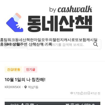
홈
팀워크
동네산책
런마일
모두의챌린지
캐시로또
보험
캐시딜
홈
동네 생활
주변 산책
산책 기록
역삼1동
건강/운동
인기글
10월 1일의 나 칭찬해!
KR2KW5KX
역삼1동
1.7천
22
4
1년 전