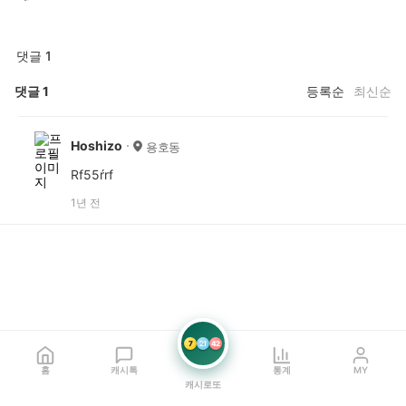
댓글 1
댓글
1
등록순
최신순
Hoshizo
용호동
Rf55ŕrf
1년 전
7
21
42
홈
캐시톡
통계
MY
캐시로또