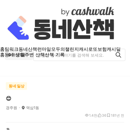
홈
팀워크
동네산책
런마일
모두의챌린지
캐시로또
보험
캐시딜
홈
동네 생활
주변 산책
산책 기록
역삼1동
동네 일상
😊
경주원
역삼1동
1.4천
36
18
1년 전
👊