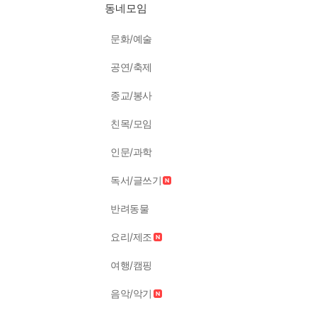
동네모임
문화/예술
공연/축제
종교/봉사
친목/모임
인문/과학
독서/글쓰기
반려동물
요리/제조
여행/캠핑
음악/악기