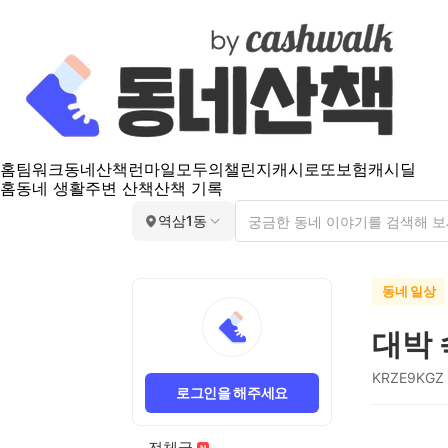
홈
팀워크
동네산책
런마일
모두의챌린지
캐시로또
보험
캐시딜
홈
동네 생활
주변 산책
산책 기록
역삼1동
동네 일상
대박
KRZE9KGZ
로그인을 해주세요
전체글