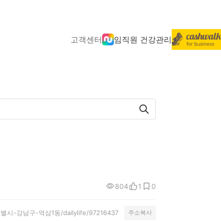
고객센터
임직원 건강관리
804
1
0
서울특별시-강남구-역삼1동/dailylife/97216437
주소복사