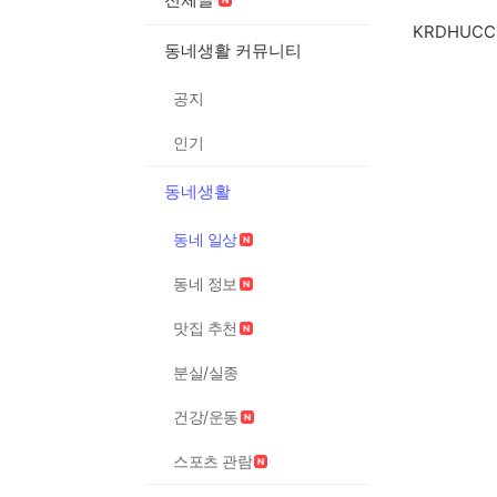
KRDHUC
동네생활 커뮤니티
공지
인기
동네생활
동네 일상
동네 정보
맛집 추천
분실/실종
건강/운동
스포츠 관람