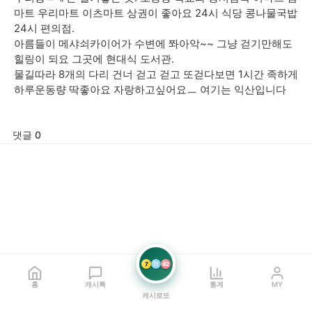
마트 우리마트 이츠마트 상권이 좋아요 24시 식당 콩나물국밥
24시 편의점.
아름들이 메샤쇠카이어가 수변에 쫘아악~~ 그냥 걷기만해도
힐링이 되요 그곳에 현대식 도서관.
물길따라 8개의 다리 건너 걷고 걷고 또걷다보면 1시간 족하게
하루운동량 딱좋아요 자랑하고싶어요ㅡ 여기는 익산입니다
댓글 0
7
21
42
홈
캐시톡
통계
MY
캐시로또