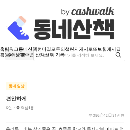
홈
팀워크
동네산책
런마일
모두의챌린지
캐시로또
보험
캐시딜
홈
동네 생활
주변 산책
산책 기록
역삼1동
동네 일상
편안하게
K인
역삼1동
386
12
3
1년 전
우리동ㄴㅔ는 살기좋은 곳. 초중등 학교와 동서남북 이마트 엄