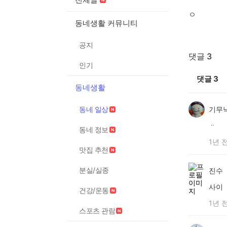
ㅇ
동네생활 커뮤니티
공지
댓글 3
인기
댓글
3
동네생활
동네 일상
기무
ᆢ
동네 정보
1년 
맛집 추천
분실/실종
진수
사이
건강/운동
1년 
스포츠 관람