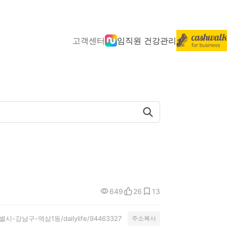
고객센터
임직원 건강관리
649
26
13
울특별시-강남구-역삼1동/dailylife/94463327
주소복사