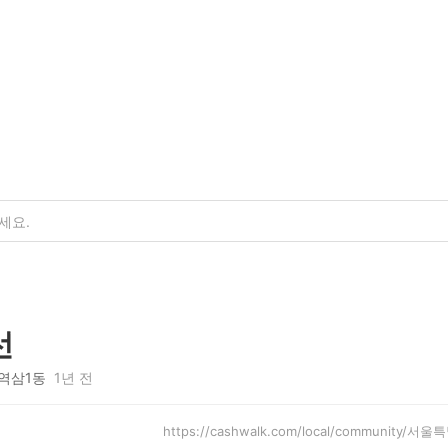
선
역삼1동
1년 전
https://cashwalk.com/local/community/서