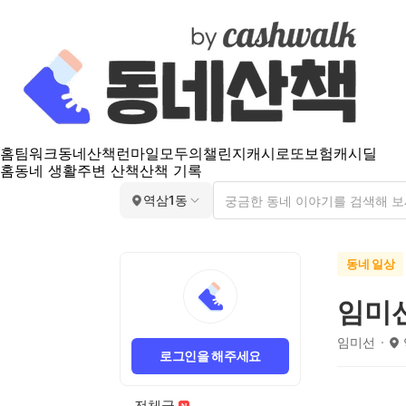
홈
팀워크
동네산책
런마일
모두의챌린지
캐시로또
보험
캐시딜
홈
동네 생활
주변 산책
산책 기록
역삼1동
동네 일상
임미
임미선
로그인을 해주세요
전체글