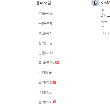
CHJ
동네모임
ㅈ.
문화/예술
.?ㄷ..
..,ㅡ..
공연/축제
ㄷ
종교/봉사
1년 
친목/모임
인문/과학
독서/글쓰기
반려동물
요리/제조
여행/캠핑
음악/악기