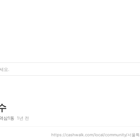
수
역삼1동
1년 전
https://cashwalk.com/local/community/