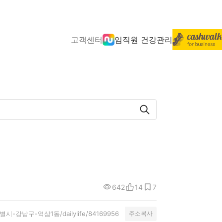
고객센터
임직원 건강관리
642
14
7
서울특별시-강남구-역삼1동/dailylife/84169956
주소복사