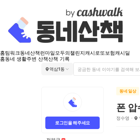
홈
팀워크
동네산책
런마일
모두의챌린지
캐시로또
보험
캐시딜
홈
동네 생활
주변 산책
산책 기록
역삼1동
동네 일상
폰 압
정수영
로그인을 해주세요
전체글