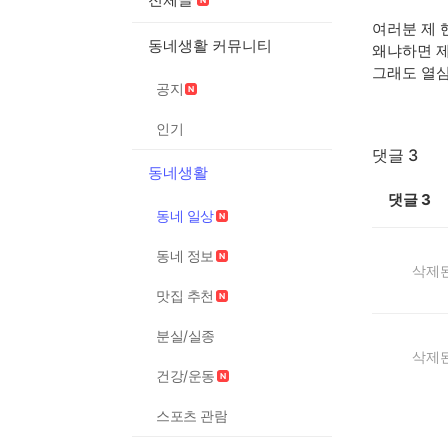
여러분 제
동네생활 커뮤니티
왜냐하면 
그래도 열심
공지
인기
댓글 3
동네생활
댓글
3
동네 일상
동네 정보
삭제된
맛집 추천
분실/실종
삭제된
건강/운동
스포츠 관람