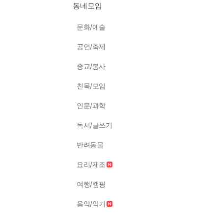
동네모임
문화/예술
공연/축제
종교/봉사
친목/모임
인문/과학
독서/글쓰기
반려동물
요리/제조
여행/캠핑
음악/악기