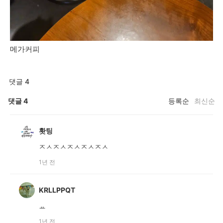
메가커피
댓글 4
댓글
4
등록순
최신순
홧팅
ㅈㅅㅈㅅㅈㅅㅈㅅㅈㅅ
1년 전
KRLLPPQT
ㅛ
1년 전