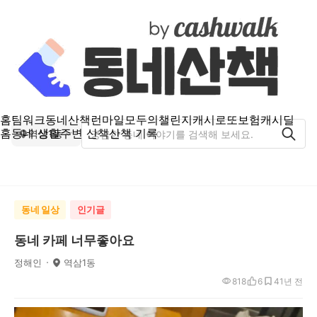
홈
팀워크
동네산책
런마일
모두의챌린지
캐시로또
보험
캐시딜
홈
동네 생활
주변 산책
산책 기록
역삼1동
동네 일상
인기글
동네 카페 너무좋아요
정해인
역삼1동
818
6
4
1년 전