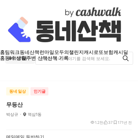
홈
팀워크
동네산책
런마일
모두의챌린지
캐시로또
보험
캐시딜
홈
동네 생활
주변 산책
산책 기록
역삼1동
동네 일상
인기글
무등산
박상규
역삼1동
1.2천
37
17
1년 전
메일
메일 등반하기