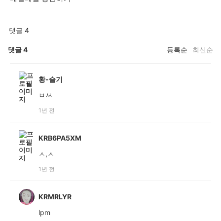
댓글 4
댓글
4
등록순
최신순
황-슬기
ㅂㅆ
1년 전
KRB6PA5XM
ㅅ,ㅅ
1년 전
KRMRLYR
lpm