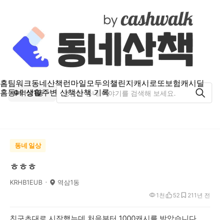
홈
팀워크
동네산책
런마일
모두의챌린지
캐시로또
보험
캐시딜
홈
동네 생활
주변 산책
산책 기록
역삼1동
동네 일상
ㅎㅎㅎ
KRHB1EUB
역삼1동
1천
52
21
1년 전
친구초대로 시작했는데 처음부터 1000캐시를 받았습니다.