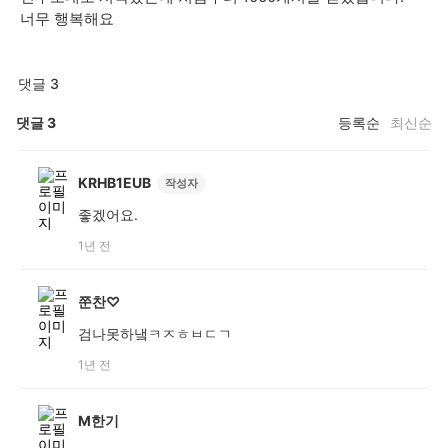
너무 행복해요
댓글 3
댓글
3
등록순
최신순
KRHB1EUB
작성자
좋겠어요.
1년 전
쭌찬♡
검나못하냌ㅋㅈㅎㅂㄷㄱ
1년 전
M한기