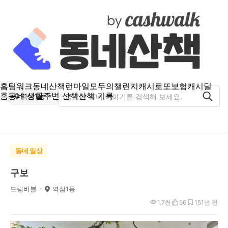
홈
팀워크
동네산책
런마일
모두의챌린지
캐시로또
보험
캐시딜
홈
동네 생활
주변 산책
산책 기록
역삼1동
동네 일상
구보
드림버블
역삼1동
1.7천
56
15
1년 전