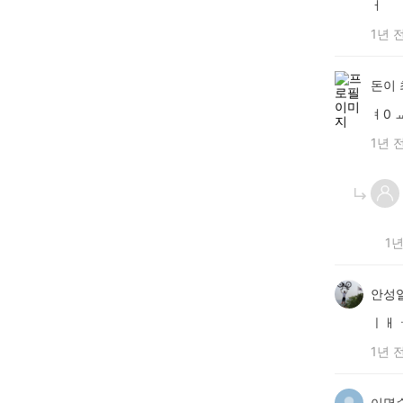
ㅓ
1년 
돈이
ㅕ0 
1년 
1년
안성일
ㅣㅐ
1년 
이명