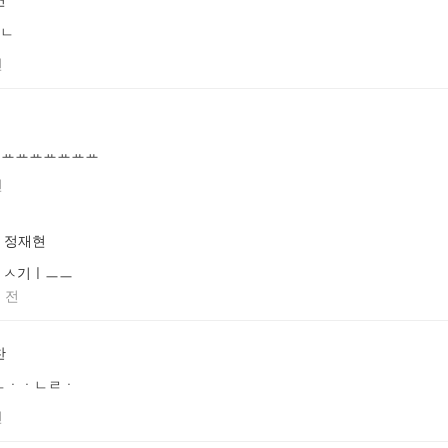
ㅎㄴ
전
6ㅛㅛㅛㅛㅛㅛㅛ
전
정재현
ㅅ기ㅣㅡㅡ
 전
찬
ㄴㆍㆍㄴㄹㆍ
전