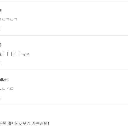
숙
ㄱㄴㄱㄴㄱ
전
름
호ㅓㅏㅏㅓㅓㅠㅍ
전
lker
ㅡㄴㆍㄷ
전
공원 좋더라.(우리 가족공원)