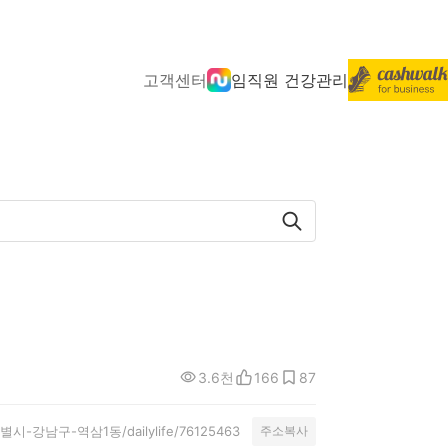
고객센터
임직원 건강관리
3.6천
166
87
서울특별시-강남구-역삼1동/dailylife/76125463
주소복사