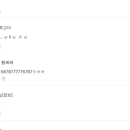
전
 최고다
ㅛ. ㅠㅐㅠ ㅍ ㅠ
전
행복해
6878777776787ㅇㅎㄹ
 전
[깜보]
ㆍ
전
순