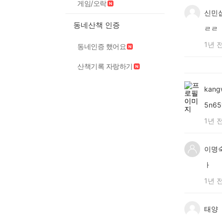
게임/오락
신민
동네산책 인증
ㄹㄹ
1년 
동네인증 했어요
산책기록 자랑하기
kang
5n65
1년 
이명
ㅏ
1년 
태양