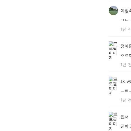
이정
ㄱㄴ
1년 
정아
ㅇㄹ
1년 
sk_wa
ㅡㅌ
1년 
진서
진짜 