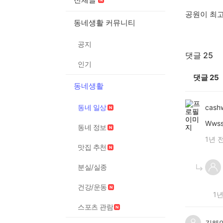
공원이 최고
동네생활 커뮤니티
공지
댓글 25
인기
댓글
25
동네생활
동네 일상
cash
Wws
동네 정보
1년 
맛집 추천
분실/실종
건강/운동
1년
스포츠 관람
김해