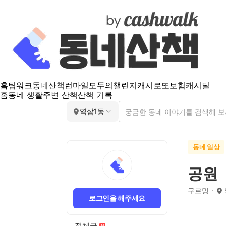
홈
팀워크
동네산책
런마일
모두의챌린지
캐시로또
보험
캐시딜
홈
동네 생활
주변 산책
산책 기록
역삼1동
동네 일상
공원
구르밍
로그인을 해주세요
전체글