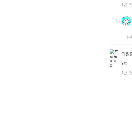
1년 
1년
최원
?ㄷ
1년 