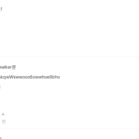
!
walker쭌
skqwWswwooo6owwhoe9bho
전
ㅅ
 전
연