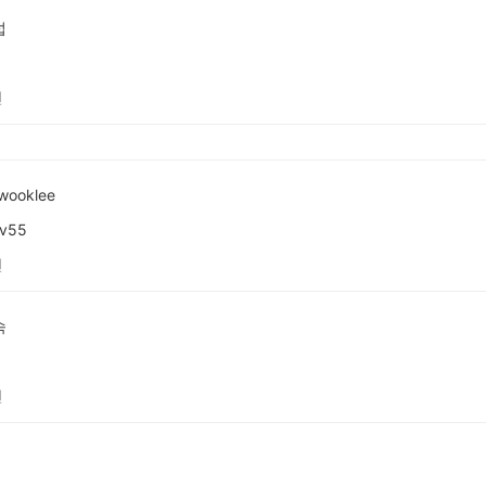
섭
전
wooklee
v55
전
숙
전