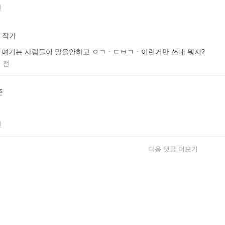
전
작가
여기는 사람들이 말을안하고 ㅇㄱㆍㄷㅂㄱㆍ이런거만 쓰내 뭐지?
 전
준
전
다음 댓글 더보기