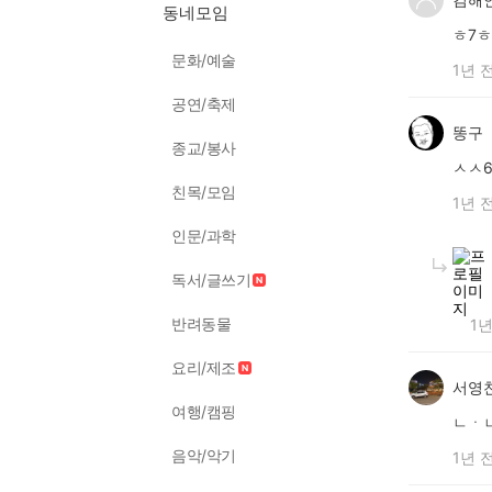
동네모임
ㅎ7
문화/예술
1년 
공연/축제
똥구
종교/봉사
ㅅㅅ
친목/모임
1년 
인문/과학
독서/글쓰기
반려동물
1년
요리/제조
서영
여행/캠핑
ㄴㆍ
음악/악기
1년 