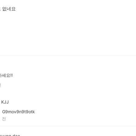
도 없네요
세요!!
전
KJJ
G9mov9n9t9otk
 전
 byung dae