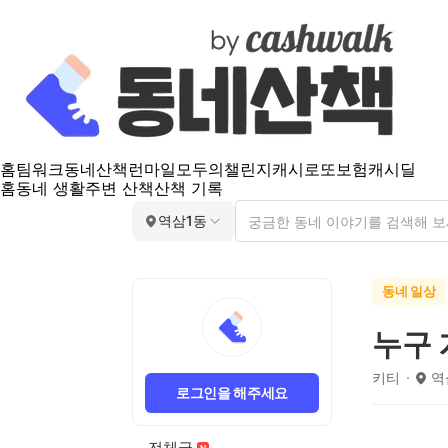
홈
팀워크
동네산책
런마일
모두의챌린지
캐시로또
보험
캐시딜
홈
동네 생활
주변 산책
산책 기록
역삼1동
동네 일상
누구
키티
역
로그인을 해주세요
전체글