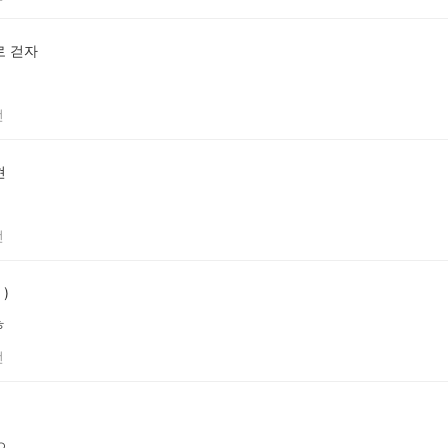
로 걷자
전
현
전
 )
ㅎ
전
.ㅇ