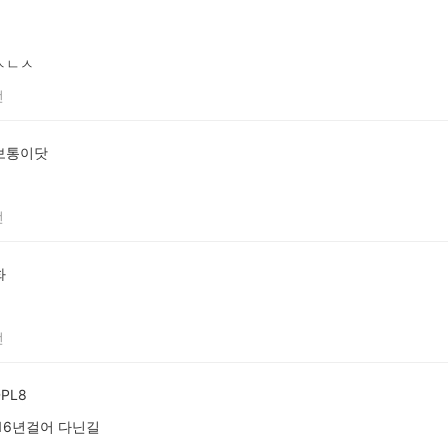
ㅅㄴㅅ
전
보통이닷
전
화
c
전
PL8
16년걸어 다닌길