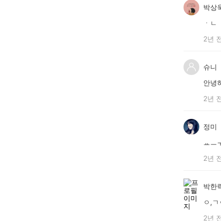
박상
ㆍㄴ
2년 
슈니
안녕하
2년 
정미
ㅛㅡ
2년 
박한
ㅇ,ㄱ
2년 