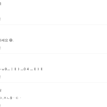
욱
전
세요 😄.
전
ㅜㅠ9ㅡㅣㅐㅑㅡ0 4 ㅡㅐㅑㅐ
전
락
ㅇ.ㅈㄴ9ㆍㄷㆍ
전