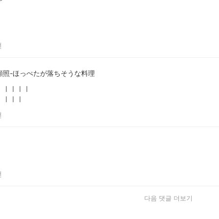
전
顯照-ほっぺたが落ちそうな料理
ㅣㅣㅣㅣㅣ
ㅣㅣㅣㅣ
전
전
다음 댓글 더보기