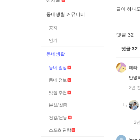
글이 하나
동네생활 커뮤니티
공지
댓글 32
인기
댓글
32
동네생활
동네 일상
테라
안녕하
동네 정보
2년 
맛집 추천
분실/실종
건강/운동
2년
스포츠 관람
jeon