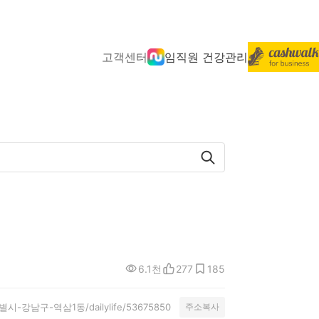
고객센터
임직원 건강관리
6.1천
277
185
울특별시-강남구-역삼1동/dailylife/53675850
주소복사