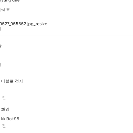
하세요
전
종
전
따블로 걷자
ㆍ
 전
화영
kki9ok98
 전