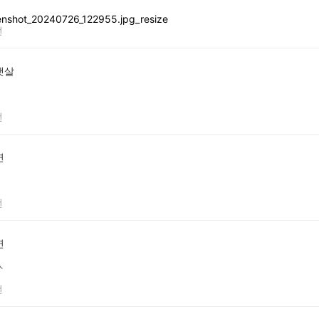
전
햇살
전
연
전
연
ㅅ
전