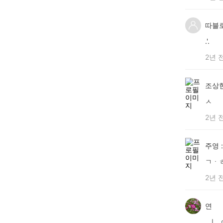
따블
.'.
2년 
조상
ㅅ
2년 
주영 :
ㄱㆍ
2년 
연
..ㅣ.