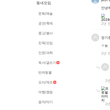
동네모임
안녕
문화/예술
공연/축제
2년 
종교/봉사
정기
친목/모임
ㅇ늗
인문/과학
2년 
독서/글쓰기
반려동물
2년
요리/제조
여행/캠핑
음악/악기
2년