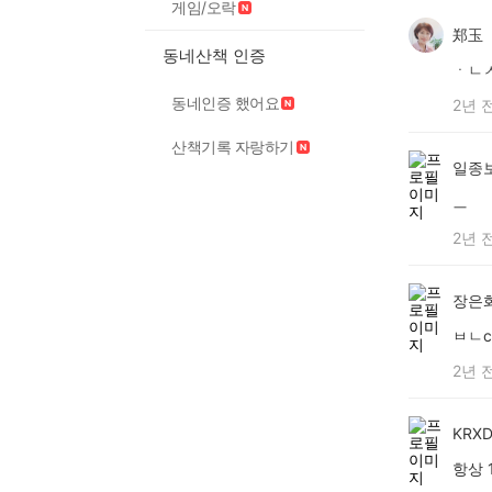
게임/오락
郑玉
동네산책 인증
ㆍㄴ
동네인증 했어요
2년 
산책기록 자랑하기
일종
ㅡ
2년 
장은
ㅂㄴ
2년 
KRXD
항상 