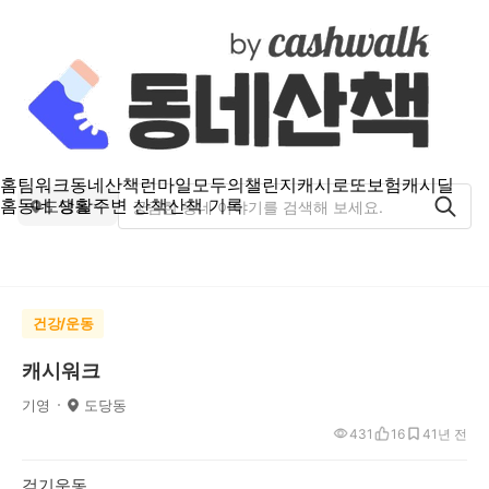
홈
팀워크
동네산책
런마일
모두의챌린지
캐시로또
보험
캐시딜
홈
동네 생활
주변 산책
산책 기록
도당동
건강/운동
캐시워크
기영
도당동
431
16
4
1년 전
걷기운동