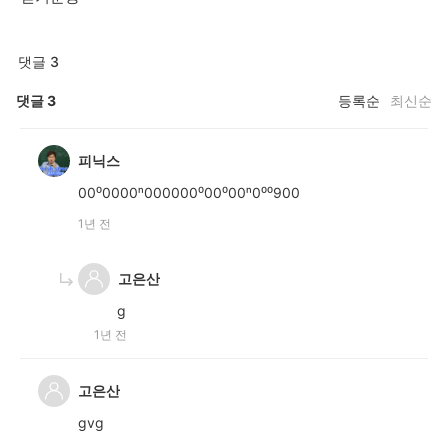
댓글 3
댓글
3
등록순
최신순
피닉스
00⁰0000ⁿ000000⁰00⁰00ⁿ0⁰⁰900
1년 전
고은산
g
1년 전
고은산
gvg