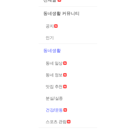
동네생활 커뮤니티
공지
인기
동네생활
동네 일상
동네 정보
맛집 추천
분실/실종
건강/운동
스포츠 관람