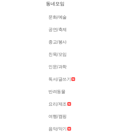
동네모임
문화/예술
공연/축제
종교/봉사
친목/모임
인문/과학
독서/글쓰기
반려동물
요리/제조
여행/캠핑
음악/악기