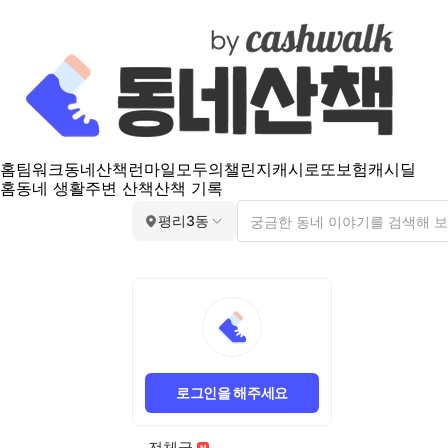
홈
팀워크
동네산책
런마일
모두의챌린지
캐시로또
보험
캐시딜
홈
동네 생활
주변 산책
산책 기록
평리3동
로그인을 해주세요
전체글