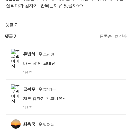
잘되다가 갑자기 안되는이유 있을까요?
댓글 7
댓글
7
등록순
최신순
유병혜
토성면
나도 잘 안 되네요
1년 전
금복주
효목1동
저도 갑자기 안되네요~
1년 전
최용국
방어동