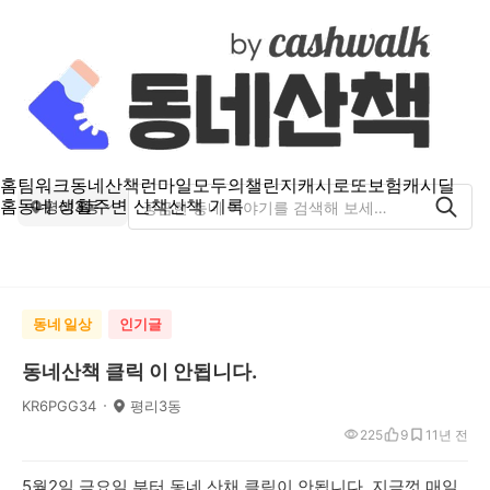
홈
팀워크
동네산책
런마일
모두의챌린지
캐시로또
보험
캐시딜
홈
동네 생활
주변 산책
산책 기록
평리3동
동네 일상
인기글
동네산책 클릭 이 안됩니다.
KR6PGG34
평리3동
225
9
1
1년 전
5월2일 금요일 부터 동네 산채 클릭이 안됩니다. 지금껏 매일