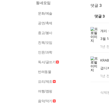
동네모임
댓글 3
문화/예술
댓글
3
공연/축제
개리
종교/봉사
3월 
친목/모임
1년 
인문/과학
KRAB
독서/글쓰기
긥디
반려동물
1년 
요리/제조
여행/캠핑
삭제된
음악/악기