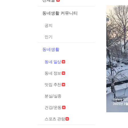
동네생활 커뮤니티
공지
인기
동네생활
동네 일상
동네 정보
맛집 추천
분실/실종
건강/운동
스포츠 관람