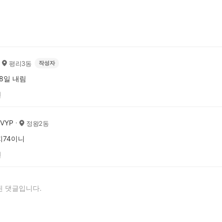
평리3동
작성자
18일 내림
전
VYP
정왕2동
지74이니
전
 댓글입니다.