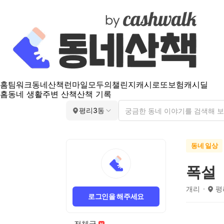
홈
팀워크
동네산책
런마일
모두의챌린지
캐시로또
보험
캐시딜
홈
동네 생활
주변 산책
산책 기록
평리3동
동네 일상
폭설
개리
평
로그인을 해주세요
전체글