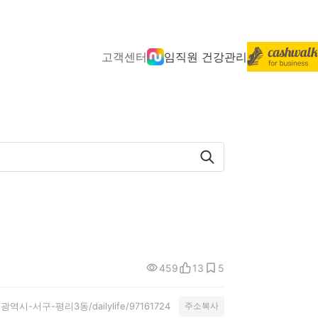
고객센터
임직원 건강관리
459
13
5
/대구광역시-서구-평리3동/dailylife/97161724
주소복사