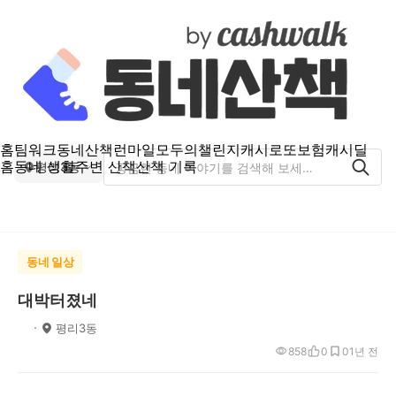
홈
팀워크
동네산책
런마일
모두의챌린지
캐시로또
보험
캐시딜
홈
동네 생활
주변 산책
산책 기록
평리3동
동네 일상
대박터졌네
ﾠ
평리3동
858
0
0
1년 전