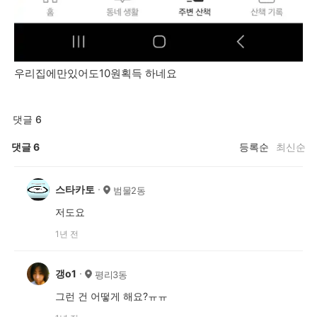
우리집에만있어도10원획득 하네요
댓글 6
댓글
6
등록순
최신순
스타카토
범물2동
저도요
1년 전
갱o1
평리3동
그런 건 어떻게 해요?ㅠㅠ