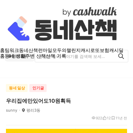
홈
팀워크
동네산책
런마일
모두의챌린지
캐시로또
보험
캐시딜
홈
동네 생활
주변 산책
산책 기록
평리3동
동네 일상
인기글
우리집에만있어도10원획득
sunny
평리3동
922
12
1
1년 전