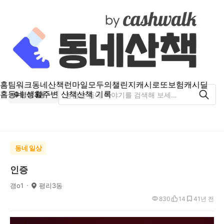
홈
팀워크
동네산책
런마일
모두의챌린지
캐시로또
보험
캐시딜
홈
동네 생활
주변 산책
산책 기록
평리3동
동네 일상
인증
갱o1
평리3동
830
14
4
1년 전