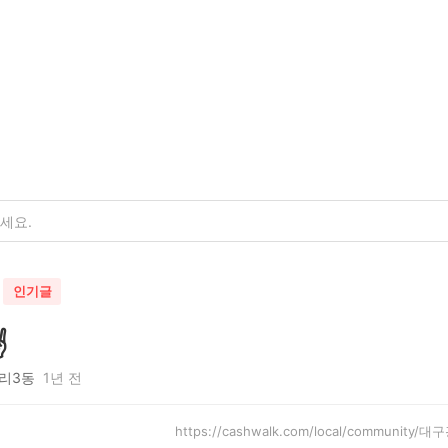
인기글
️
리3동
1년 전
https://cashwalk.com/local/community