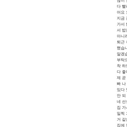
많이 
다 빨
어요 
지금 
가서 
서 밥
아니라
퇴근 
했습니
알겠습
부탁드
착 하
다 좋
제 곧
빠 나
있다 
안 되
네 선
집 가
일찍 
거 같
집에 