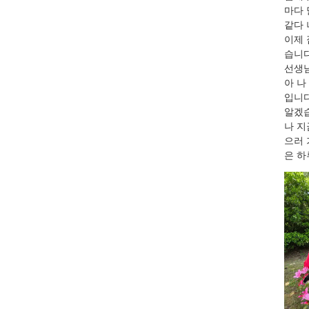
마다 
같다 
이제 
습니다
선생님
아 나
입니다
알겠습
나 지
으러 
은 하