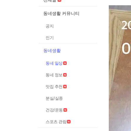
동네생활 커뮤니티
공지
인기
동네생활
동네 일상
동네 정보
맛집 추천
분실/실종
건강/운동
스포츠 관람