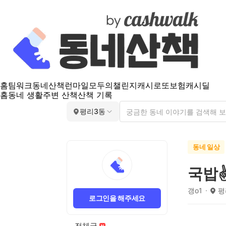
홈
팀워크
동네산책
런마일
모두의챌린지
캐시로또
보험
캐시딜
홈
동네 생활
주변 산책
산책 기록
평리3동
동네 일상
국밥✌
갱o1
평
로그인을 해주세요
전체글