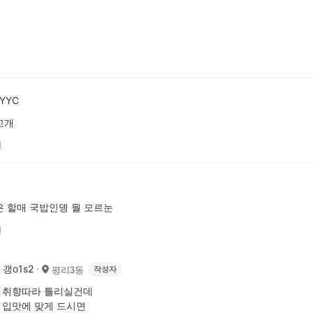
YYC
고개
전
 할매 국밥인뎅 뭘 모르눈
전
갱o1s2
평리3동
작성자
취향따라 틀리실건데
입맛에 맞게 드시면