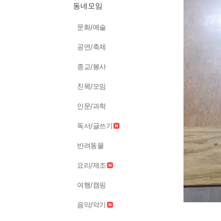
동네모임
문화/예술
공연/축제
종교/봉사
친목/모임
인문/과학
독서/글쓰기
반려동물
요리/제조
여행/캠핑
음악/악기