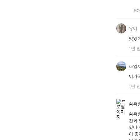
8
유니
맜있
1년 
조영
이가
1년 
황용환
황용환
전화 
있다 
이 좋