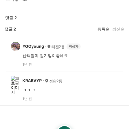
댓글 2
댓글
2
등록순
최신순
YOOyoung
태전2동
작성자
산책할며 걸기맣이좋네요
1년 전
KRABVYP
정왕2동
ㅋㅋ ㅋ
1년 전