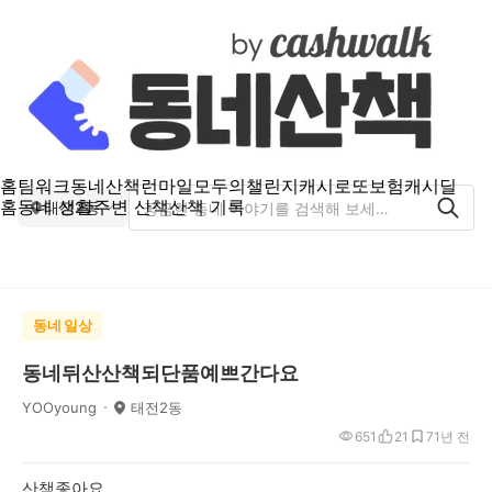
홈
팀워크
동네산책
런마일
모두의챌린지
캐시로또
보험
캐시딜
홈
동네 생활
주변 산책
산책 기록
태전2동
동네 일상
동네뒤산산책되단품예쁘간다요
YOOyoung
태전2동
651
21
7
1년 전
산책좋아요