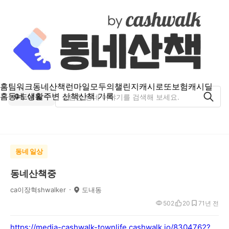
홈
팀워크
동네산책
런마일
모두의챌린지
캐시로또
보험
캐시딜
홈
동네 생활
주변 산책
산책 기록
도내동
동네 일상
동네산책중
ca이장혁shwalker
도내동
502
20
7
1년 전
https://media-cashwalk-townlife.cashwalk.io/8304762?