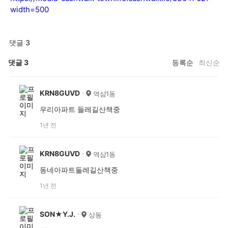
width=500
댓글 3
댓글
3
등록순
최신순
KRN8GUVD
역삼1동
우리아파트 들레길산책중
1년 전
KRN8GUVD
역삼1동
동네아파트둘레길산책중
1년 전
SON★Y.J.
상동