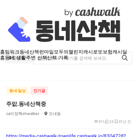
홈
팀워크
동네산책
런마일
모두의챌린지
캐시로또
보험
캐시딜
홈
동네 생활
주변 산책
산책 기록
도내동
동네 일상
인기글
주맔.동네산책중
ca이장혁shwalker
도내동
911
24
6
1년 전
https://media-cashwalk-townlife.cashwalk.io/8304728?