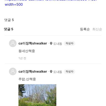
width=500
댓글 5
댓글
5
등록순
최신순
ca이장혁shwalker
도내동
작성자
동네산책중
1년 전
ca이장혁shwalker
도내동
작성자
주맔.산책중