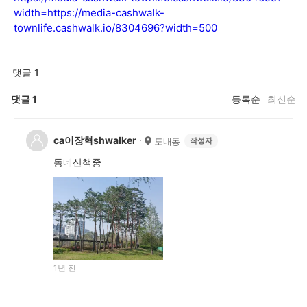
width=
https://media-cashwalk-
townlife.cashwalk.io/8304696?width=500
댓글 1
댓글
1
등록순
최신순
ca이장혁shwalker
도내동
작성자
동네산책중
1년 전