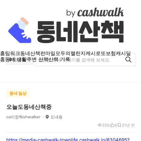
홈
팀워크
동네산책
런마일
모두의챌린지
캐시로또
보험
캐시딜
홈
동네 생활
주변 산책
산책 기록
도내동
동네 일상
오늘도동네산책중
ca이장혁shwalker
도내동
230
6
3
1년 전
https://media-cashwalk-townlife.cashwalk.io/8304695?