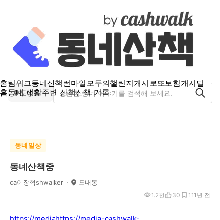
홈
팀워크
동네산책
런마일
모두의챌린지
캐시로또
보험
캐시딜
홈
동네 생활
주변 산책
산책 기록
도내동
동네 일상
동네산책중
ca이장혁shwalker
도내동
1.2천
30
11
1년 전
https://media
https://media-cashwalk-