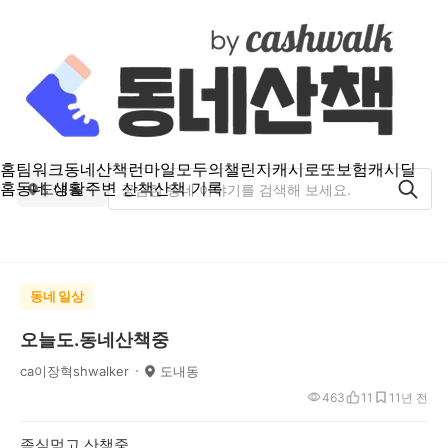
홈
팀워크
동네산책
런마일
모두의챌린지
캐시로또
보험
캐시딜
홈
동네 생활
주변 산책
산책 기록
도내동
동네 일상
오늘도.동네산책중
ca이장혁shwalker
도내동
463
11
1
1년 전
좀심먹고.산책중