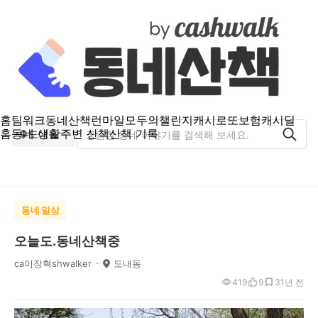
홈
팀워크
동네산책
런마일
모두의챌린지
캐시로또
보험
캐시딜
홈
동네 생활
주변 산책
산책 기록
도내동
동네 일상
오늘도.동네산책중
ca이장혁shwalker
도내동
419
9
3
1년 전