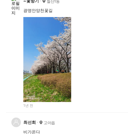
~꽃향기
철산1동
광명안양천꽃길
1년 전
최선희
고아읍
비가온다