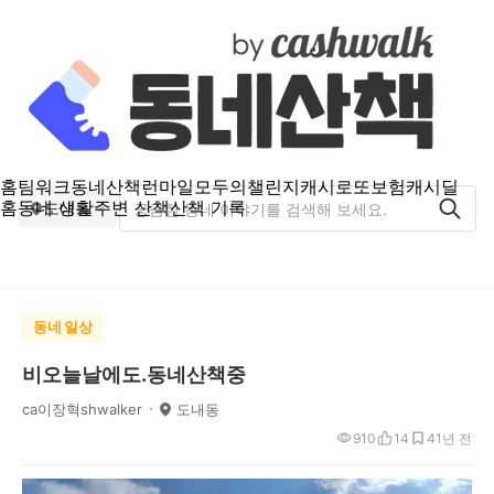
홈
팀워크
동네산책
런마일
모두의챌린지
캐시로또
보험
캐시딜
홈
동네 생활
주변 산책
산책 기록
도내동
동네 일상
비오늘날에도.동네산책중
ca이장혁shwalker
도내동
910
14
4
1년 전