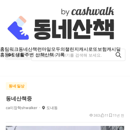
홈
팀워크
동네산책
런마일
모두의챌린지
캐시로또
보험
캐시딜
홈
동네 생활
주변 산책
산책 기록
도내동
동네 일상
동네산책중
ca이장혁shwalker
도내동
363
11
1
1년 전