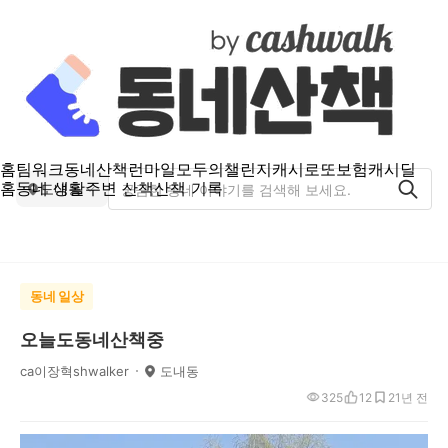
홈
팀워크
동네산책
런마일
모두의챌린지
캐시로또
보험
캐시딜
홈
동네 생활
주변 산책
산책 기록
도내동
동네 일상
오늘도동네산책중
ca이장혁shwalker
도내동
325
12
2
1년 전