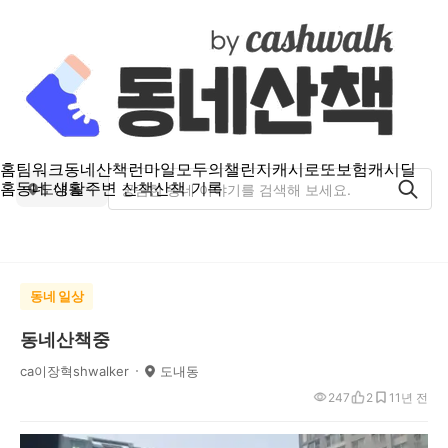
홈
팀워크
동네산책
런마일
모두의챌린지
캐시로또
보험
캐시딜
홈
동네 생활
주변 산책
산책 기록
도내동
동네 일상
동네산책중
ca이장혁shwalker
도내동
247
2
1
1년 전