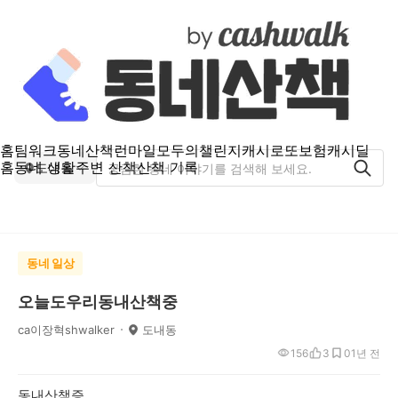
홈
팀워크
동네산책
런마일
모두의챌린지
캐시로또
보험
캐시딜
홈
동네 생활
주변 산책
산책 기록
도내동
동네 일상
오늘도우리동내산책중
ca이장혁shwalker
도내동
156
3
0
1년 전
동내산책증