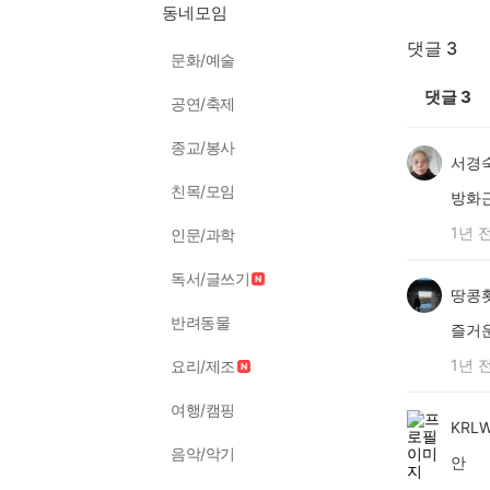
동네모임
댓글 3
문화/예술
댓글
3
공연/축제
종교/봉사
서경
친목/모임
방화
1년 
인문/과학
독서/글쓰기
땅콩
반려동물
즐거
1년 
요리/제조
여행/캠핑
KRL
음악/악기
안