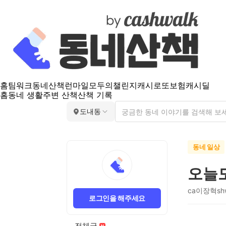
홈
팀워크
동네산책
런마일
모두의챌린지
캐시로또
보험
캐시딜
홈
동네 생활
주변 산책
산책 기록
도내동
동네 일상
오늘
ca이장혁shw
로그인을 해주세요
전체글