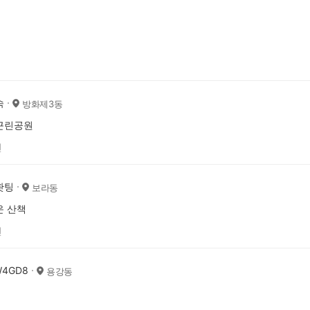
숙
방화제3동
근린공원
전
홧팅
보라동
운 산책
전
W4GD8
용강동