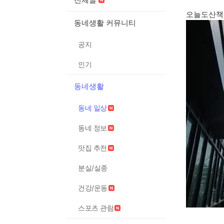
오늘도산책
동네생활 커뮤니티
공지
인기
동네생활
동네 일상
동네 정보
맛집 추천
분실/실종
건강/운동
스포츠 관람