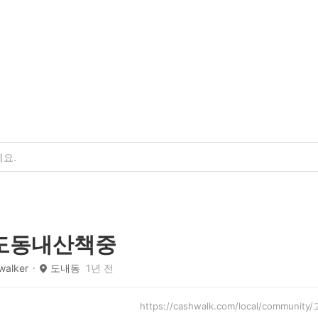
도동내산책중
alker
도내동
1년 전
https://cashwalk.com/local/communi