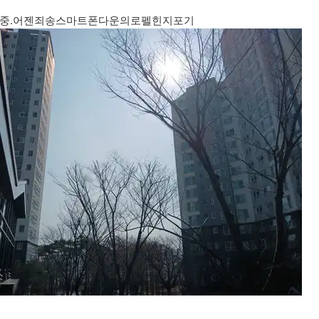
중.어젠죄송스마트폰다운의로펠힌지포기