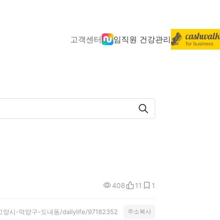
고객센터
임직원 건강관리
408
11
1
ty/고양시-덕양구-도내동/dailylife/97182352
주소복사