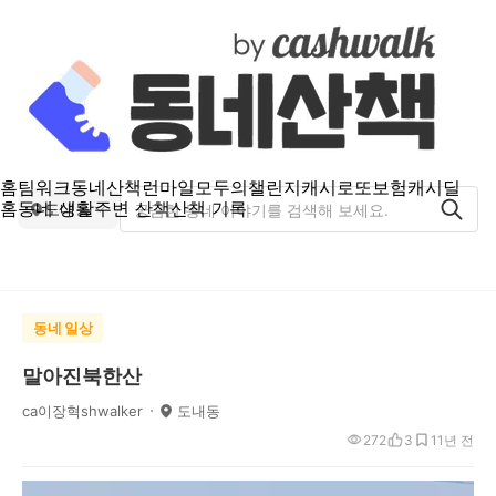
홈
팀워크
동네산책
런마일
모두의챌린지
캐시로또
보험
캐시딜
홈
동네 생활
주변 산책
산책 기록
도내동
동네 일상
말아진북한산
ca이장혁shwalker
도내동
272
3
1
1년 전