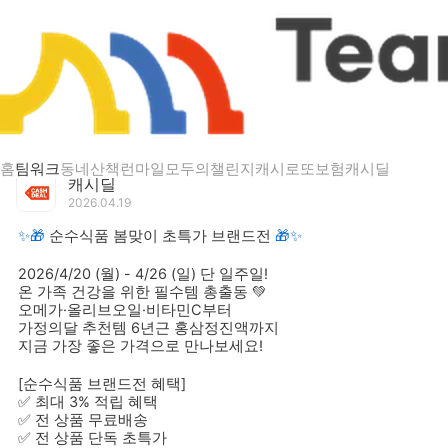
게시글 상세
✨🎁 순수식품 봄맞이 초특가 브랜드전 🎁✨
홈
팀워크
동네산책
런마일
모두의챌린지
캐시로또
보험
캐시딜
캐시딜
2026.04.19
✨🎁
순수식품 봄맞이 초특가 브랜드전
🎁✨
2026/4/20 (월) - 4/26 (일) 단 일주일!
온 가족 건강을 위한 필수템 총출동 💚
오메가·올리브오일·비타민C부터
가정의달 추천템 6년근 홍삼정진액까지
지금 가장 좋은 가격으로 만나보세요!
[순수식품 브랜드전 혜택]
✅ 최대
3% 적립 혜택
✅ 전 상품
무료배송
✅ 전 상품
단독 초특가