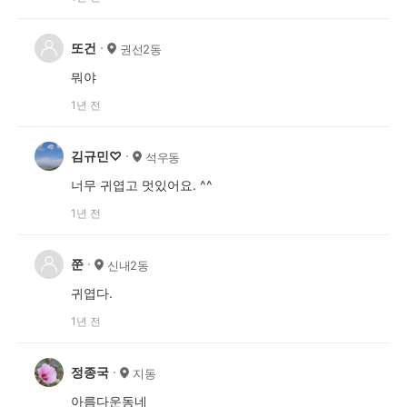
또건
권선2동
뭐야
1년 전
김규민♡
석우동
너무 귀엽고 멋있어요. ^^
1년 전
쭌
신내2동
귀엽다.
1년 전
정종국
지동
아름다운동네