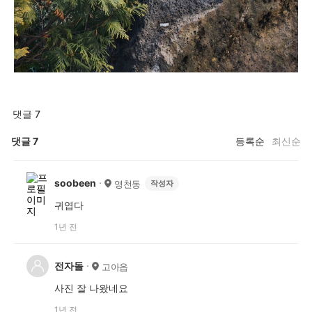
댓글 7
댓글
7
등록순
최신순
soobeen
영천동
작성자
귀엽다
1년 전
전자돌
고아읍
사진 잘 나왔네요
1년 전