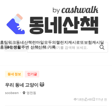
홈
팀워크
동네산책
런마일
모두의챌린지
캐시로또
보험
캐시딜
홈
동네 생활
주변 산책
산책 기록
영천동
동네 정보
인기글
우리 동네 고양이 🐱
soobeen
영천동
1.8천
48
11
1년 전