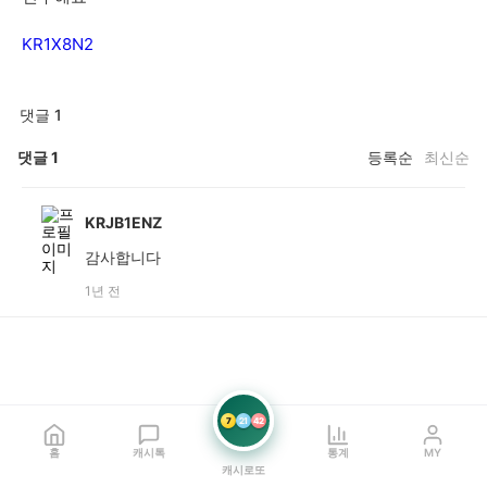
KR1X8N2
댓글 1
댓글
1
등록순
최신순
KRJB1ENZ
감사합니다
1년 전
7
21
42
홈
캐시톡
통계
MY
캐시로또