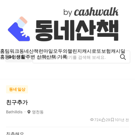
홈
팀워크
동네산책
런마일
모두의챌린지
캐시로또
보험
캐시딜
홈
동네 생활
주변 산책
산책 기록
영천동
동네 일상
친구추가
Bathilldis
영천동
724
29
10
1년 전
친추해요