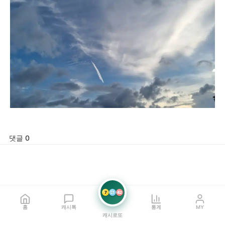
댓글 0
7
21
42
홈
캐시톡
통계
MY
캐시로또