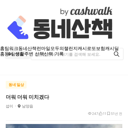
홈
팀워크
동네산책
런마일
모두의챌린지
캐시로또
보험
캐시딜
홈
동네 생활
주변 산책
산책 기록
남양읍
동네 일상
더워 더워 미치겠다
섭이
남양읍
247
11
5
1년 전