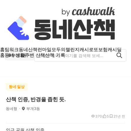
홈
팀워크
동네산책
런마일
모두의챌린지
캐시로또
보험
캐시딜
홈
동네 생활
주변 산책
산책 기록
부개3동
동네 일상
산책 인증, 반경을 좁힌 듯.
동네형
부개3동
370
5
2
1년 전
인근 공원 산책 인증.