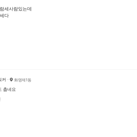
람세사람있는데
세다
워커
화명제1동
도 춥네요
전