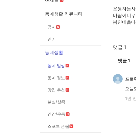
운동하는사
동네생활 커뮤니티
바람이너무
봄인데춥다
공지
인기
댓글 1
동네생활
댓글
1
동네 일상
동네 정보
프로
오늘
맛집 추천
1년 
분실/실종
건강/운동
스포츠 관람