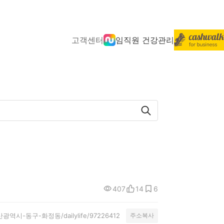
고객센터
임직원 건강관리
407
14
6
y/울산광역시-동구-화정동/dailylife/97226412
주소복사