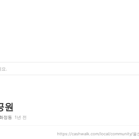
공원
화정동
1년 전
https://cashwalk.com/local/communit