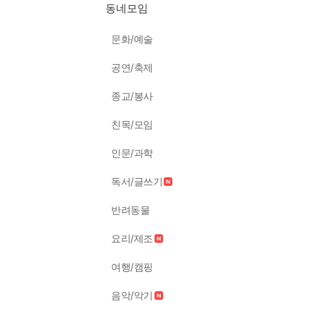
동네모임
문화/예술
공연/축제
종교/봉사
친목/모임
인문/과학
독서/글쓰기
반려동물
요리/제조
여행/캠핑
음악/악기