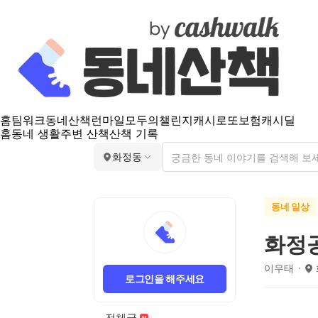
홈
팀워크
동네산책
런마일
모두의챌린지
캐시로또
보험
캐시딜
홈
동네 생활
주변 산책
산책 기록
화정동
동네 일상
화정
이우태
로그인을 해주세요
전체글