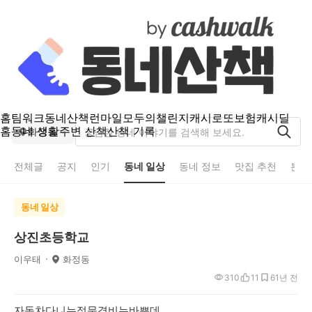
홈
팀워크
동네산책
런마일
모두의챌린지
캐시로또
보험
캐시딜
홈
동네 생활
주변 산책
산책 기록
화정동
전체글
공지
인기
동네 일상
동네 정보
맛집 추천
분실
동네 일상
상진초등학교
이우태
화정동
310
11
6
1년 전
자동차다니는정문경비는바쁜데