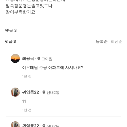
앞쪽정문경는졸고있구나
잠이부족한가요
댓글 3
댓글
3
등록순
최신순
최용국
고아읍
이우태님 주공 아파트에 사시나요?
1년 전
귀염둥22
신내2동
11ㅣ
1년 전
귀염둥22
신내2동